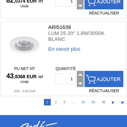
82
,0374 EUR
HT
Unité
RÉACTUALISER
ARI51639
LUM 25 20° 1,8W/3000K
BLANC
En savoir plus
PU NET HT
QUANTITÉ
43
,8368 EUR
HT
Unité
RÉACTUALISER
D3E
:
0,08 EUR
1
2
3
...
10
20
30