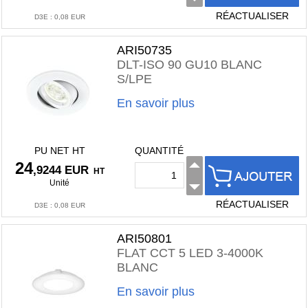
RÉACTUALISER
D3E
:
0,08 EUR
ARI50735
DLT-ISO 90 GU10 BLANC
S/LPE
En savoir plus
PU NET HT
QUANTITÉ
24
,9244 EUR
HT
Unité
RÉACTUALISER
D3E
:
0,08 EUR
ARI50801
FLAT CCT 5 LED 3-4000K
BLANC
En savoir plus