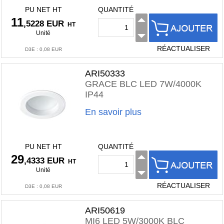
PU NET HT
QUANTITÉ
11
,5228 EUR
HT
Unité
RÉACTUALISER
D3E
:
0,08 EUR
ARI50333
GRACE BLC LED 7W/4000K
IP44
En savoir plus
PU NET HT
QUANTITÉ
29
,4333 EUR
HT
Unité
RÉACTUALISER
D3E
:
0,08 EUR
ARI50619
MI6 LED 5W/3000K BLC