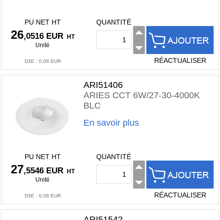
PU NET HT
QUANTITÉ
26
,0516 EUR
HT
Unité
RÉACTUALISER
D3E
:
0,08 EUR
ARI51406
ARIES CCT 6W/27-30-4000K
BLC
En savoir plus
PU NET HT
QUANTITÉ
27
,5546 EUR
HT
Unité
RÉACTUALISER
D3E
:
0,08 EUR
ARI51542