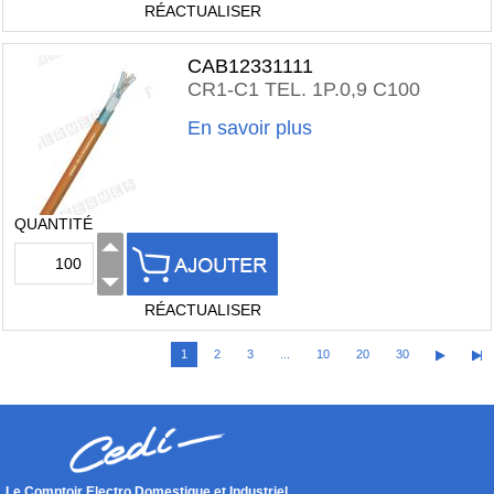
RÉACTUALISER
CAB12331111
CR1-C1 TEL. 1P.0,9 C100
En savoir plus
QUANTITÉ
RÉACTUALISER
1
2
3
...
10
20
30
Le Comptoir Electro Domestique et Industriel