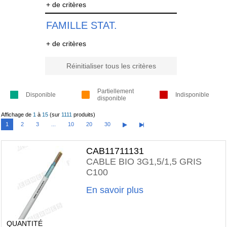
+ de critères
FAMILLE STAT.
+ de critères
Réinitialiser tous les critères
Partiellement
Disponible
Indisponible
disponible
Affichage de
1
à
15
(sur
1111
produits)
1
2
3
...
10
20
30
CAB11711131
CABLE BIO 3G1,5/1,5 GRIS
C100
En savoir plus
QUANTITÉ