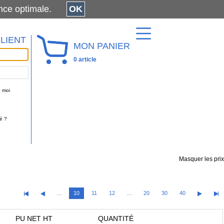
érience optimale.
OK
LIENT
MON PANIER
0 article
 moi
é ?
Masquer les prix
...
10
11
12
...
20
30
40
PU NET HT
QUANTITÉ