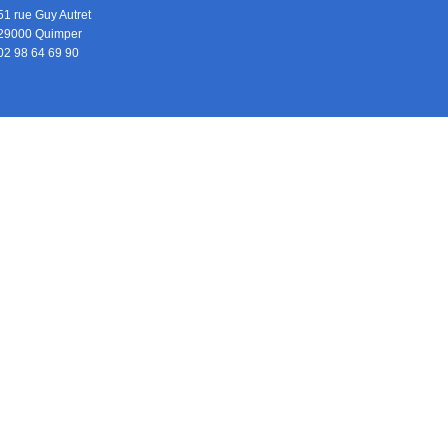
51 rue Guy Autret
29000 Quimper
02 98 64 69 90