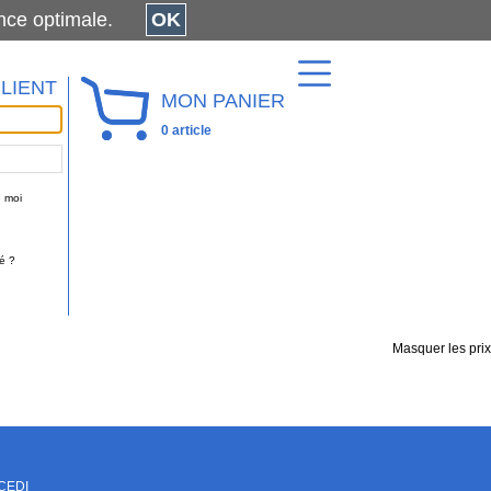
érience optimale.
OK
LIENT
MON PANIER
0 article
 moi
é ?
Masquer les prix
CEDI